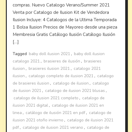
compras. Nuevo Catalogo Verano/Summer 2021
Venta por Catalogo de Ilusion Kit de Vendedora
Ilusion Incluye: 4 Catalogos de la Ultima Temporada
1 Bolsa Ilusion Precios de Mayoreo desde una pieza
Membresia Gratis Catálogo Ilusión Catálogo Ilusión
[…]
Tagged
baby doll ilusion 2021
,
baby doll ilusion
catalogo 2021
,
brasieres de ilusión
,
brasieres
ilusion
,
brasieres ilusion 2021
,
catalogo 2021
ilusion
,
catalogo completo de ilusion 2021
,
catalogo
de brasieres ilusion
,
catalogo de ilusion
,
catalogo
de ilusion 2021
,
catalogo de ilusion 2021 blusas
,
catalogo de ilusion 2021 completo
,
catalogo de
ilusion 2021 digital
,
catalogo de ilusion 2021 en
linea
,
catálogo de ilusión 2021 en pdf
,
catalogo de
ilusion 2021 otoño invierno
,
catalogo de ilusion 2021
pdf
,
catalogo de ilusion 2021 verano
,
catalogo de