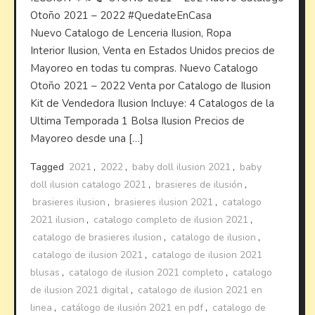
Otoño 2021 – 2022 #QuedateEnCasa
Nuevo Catalogo de Lenceria Ilusion, Ropa
Interior Ilusion, Venta en Estados Unidos precios de
Mayoreo en todas tu compras. Nuevo Catalogo
Otoño 2021 – 2022 Venta por Catalogo de Ilusion
Kit de Vendedora Ilusion Incluye: 4 Catalogos de la
Ultima Temporada 1 Bolsa Ilusion Precios de
Mayoreo desde una […]
Tagged
2021
,
2022
,
baby doll ilusion 2021
,
baby
doll ilusion catalogo 2021
,
brasieres de ilusión
,
brasieres ilusion
,
brasieres ilusion 2021
,
catalogo
2021 ilusion
,
catalogo completo de ilusion 2021
,
catalogo de brasieres ilusion
,
catalogo de ilusion
,
catalogo de ilusion 2021
,
catalogo de ilusion 2021
blusas
,
catalogo de ilusion 2021 completo
,
catalogo
de ilusion 2021 digital
,
catalogo de ilusion 2021 en
linea
,
catálogo de ilusión 2021 en pdf
,
catalogo de