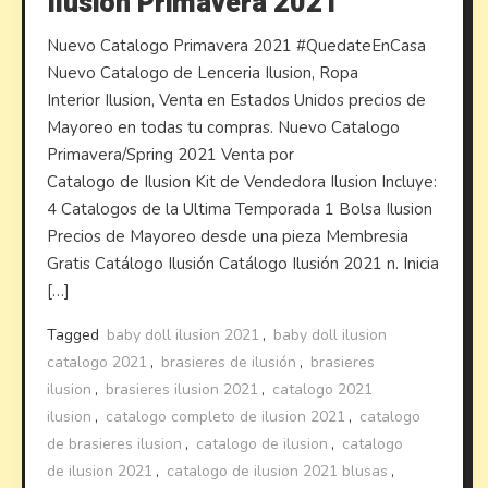
Ilusion Primavera 2021
Nuevo Catalogo Primavera 2021 #QuedateEnCasa
Nuevo Catalogo de Lenceria Ilusion, Ropa
Interior Ilusion, Venta en Estados Unidos precios de
Mayoreo en todas tu compras. Nuevo Catalogo
Primavera/Spring 2021 Venta por
Catalogo de Ilusion Kit de Vendedora Ilusion Incluye:
4 Catalogos de la Ultima Temporada 1 Bolsa Ilusion
Precios de Mayoreo desde una pieza Membresia
Gratis Catálogo Ilusión Catálogo Ilusión 2021 n. Inicia
[…]
Tagged
baby doll ilusion 2021
,
baby doll ilusion
catalogo 2021
,
brasieres de ilusión
,
brasieres
ilusion
,
brasieres ilusion 2021
,
catalogo 2021
ilusion
,
catalogo completo de ilusion 2021
,
catalogo
de brasieres ilusion
,
catalogo de ilusion
,
catalogo
de ilusion 2021
,
catalogo de ilusion 2021 blusas
,