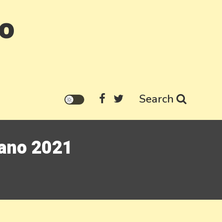
go
Search
rano 2021