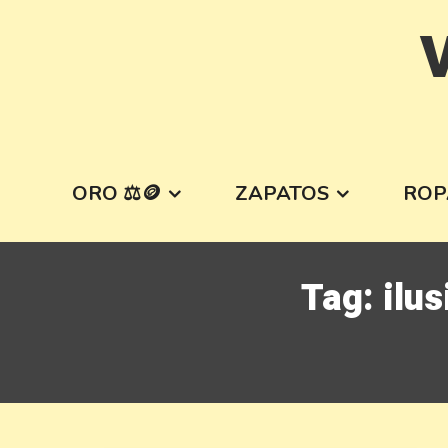
Skip
V
to
content
ORO ⚖️🪙
ZAPATOS
ROP
Tag:
ilu