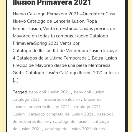
Ilusion Primavera 2021
Nuevo Catalogo Primavera 2021 #QuedateEnCasa
Nuevo Catalogo de Lenceria Ilusion, Ropa
Interior Ilusion, Venta en Estados Unidos precios de
Mayoreo en todas tu compras. Nuevo Catalogo
Primavera/Spring 2021 Venta por
Catalogo de Ilusion Kit de Vendedora Ilusion Incluye:
4 Catalogos de la Ultima Temporada 1 Bolsa Ilusion
Precios de Mayoreo desde una pieza Membresia
Gratis Catálogo Ilusión Catálogo Ilusión 2021 n. Inicia
[…]
Tagged
baby doll ilusion 2021
,
baby doll ilusion
catalogo 2021
,
brasieres de ilusión
,
brasieres
ilusion
,
brasieres ilusion 2021
,
catalogo 2021
ilusion
,
catalogo completo de ilusion 2021
,
catalogo
de brasieres ilusion
,
catalogo de ilusion
,
catalogo
de ilusion 2021
,
catalogo de ilusion 2021 blusas
,