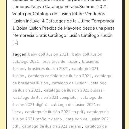
compras. Nuevo Catalogo Verano/Summer 2021
Venta por Catalogo de Ilusion Kit de Vendedora
Ilusion Incluye: 4 Catalogos de la Ultima Temporada
1 Bolsa Ilusion Precios de Mayoreo desde una pieza
Membresia Gratis Catálogo Ilusión Catálogo Ilusión
[…]
Tagged
baby doll ilusion 2021
,
baby doll ilusion
catalogo 2021
,
brasieres de ilusión
,
brasieres
ilusion
,
brasieres ilusion 2021
,
catalogo 2021
ilusion
,
catalogo completo de ilusion 2021
,
catalogo
de brasieres ilusion
,
catalogo de ilusion
,
catalogo
de ilusion 2021
,
catalogo de ilusion 2021 blusas
,
catalogo de ilusion 2021 completo
,
catalogo de
ilusion 2021 digital
,
catalogo de ilusion 2021 en
linea
,
catálogo de ilusión 2021 en pdf
,
catalogo de
ilusion 2021 otoño invierno
,
catalogo de ilusion 2021
pdf
,
catalogo de ilusion 2021 verano
,
catalogo de