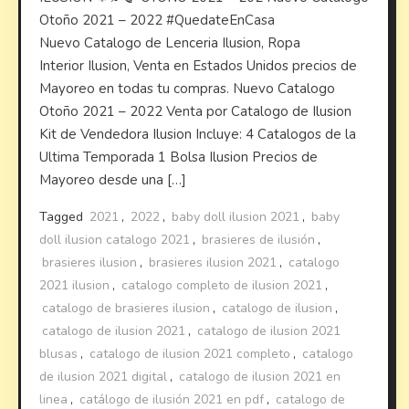
Otoño 2021 – 2022 #QuedateEnCasa
Nuevo Catalogo de Lenceria Ilusion, Ropa
Interior Ilusion, Venta en Estados Unidos precios de
Mayoreo en todas tu compras. Nuevo Catalogo
Otoño 2021 – 2022 Venta por Catalogo de Ilusion
Kit de Vendedora Ilusion Incluye: 4 Catalogos de la
Ultima Temporada 1 Bolsa Ilusion Precios de
Mayoreo desde una […]
Tagged
2021
,
2022
,
baby doll ilusion 2021
,
baby
doll ilusion catalogo 2021
,
brasieres de ilusión
,
brasieres ilusion
,
brasieres ilusion 2021
,
catalogo
2021 ilusion
,
catalogo completo de ilusion 2021
,
catalogo de brasieres ilusion
,
catalogo de ilusion
,
catalogo de ilusion 2021
,
catalogo de ilusion 2021
blusas
,
catalogo de ilusion 2021 completo
,
catalogo
de ilusion 2021 digital
,
catalogo de ilusion 2021 en
linea
,
catálogo de ilusión 2021 en pdf
,
catalogo de