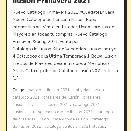
Ilusion Primavera 2021
Nuevo Catalogo Primavera 2021 #QuedateEnCasa
Nuevo Catalogo de Lenceria Ilusion, Ropa
Interior Ilusion, Venta en Estados Unidos precios de
Mayoreo en todas tu compras. Nuevo Catalogo
Primavera/Spring 2021 Venta por
Catalogo de Ilusion Kit de Vendedora Ilusion Incluye:
4 Catalogos de la Ultima Temporada 1 Bolsa Ilusion
Precios de Mayoreo desde una pieza Membresia
Gratis Catálogo Ilusión Catálogo Ilusión 2021 n. Inicia
[…]
Tagged
baby doll ilusion 2021
,
baby doll ilusion
catalogo 2021
,
brasieres de ilusión
,
brasieres
ilusion
,
brasieres ilusion 2021
,
catalogo 2021
ilusion
,
catalogo completo de ilusion 2021
,
catalogo
de brasieres ilusion
,
catalogo de ilusion
,
catalogo
de ilusion 2021
,
catalogo de ilusion 2021 blusas
,