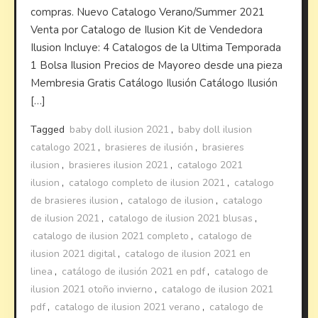
compras. Nuevo Catalogo Verano/Summer 2021
Venta por Catalogo de Ilusion Kit de Vendedora
Ilusion Incluye: 4 Catalogos de la Ultima Temporada
1 Bolsa Ilusion Precios de Mayoreo desde una pieza
Membresia Gratis Catálogo Ilusión Catálogo Ilusión
[…]
Tagged
baby doll ilusion 2021
,
baby doll ilusion
catalogo 2021
,
brasieres de ilusión
,
brasieres
ilusion
,
brasieres ilusion 2021
,
catalogo 2021
ilusion
,
catalogo completo de ilusion 2021
,
catalogo
de brasieres ilusion
,
catalogo de ilusion
,
catalogo
de ilusion 2021
,
catalogo de ilusion 2021 blusas
,
catalogo de ilusion 2021 completo
,
catalogo de
ilusion 2021 digital
,
catalogo de ilusion 2021 en
linea
,
catálogo de ilusión 2021 en pdf
,
catalogo de
ilusion 2021 otoño invierno
,
catalogo de ilusion 2021
pdf
,
catalogo de ilusion 2021 verano
,
catalogo de