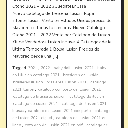
Otoño 2021 – 2022 #QuedateEnCasa
Nuevo Catalogo de Lenceria Ilusion, Ropa
Interior Ilusion, Venta en Estados Unidos precios de
Mayoreo en todas tu compras. Nuevo Catalogo
Otoño 2021 – 2022 Venta por Catalogo de Ilusion
Kit de Vendedora Ilusion Incluye: 4 Catalogos de la
Ultima Temporada 1 Bolsa Ilusion Precios de
Mayoreo desde una […]
Tagged
2021
,
2022
,
baby doll ilusion 2021
,
baby
doll ilusion catalogo 2021
,
brasieres de ilusión
,
brasieres ilusion
,
brasieres ilusion 2021
,
catalogo
2021 ilusion
,
catalogo completo de ilusion 2021
,
catalogo de brasieres ilusion
,
catalogo de ilusion
,
catalogo de ilusion 2021
,
catalogo de ilusion 2021
blusas
,
catalogo de ilusion 2021 completo
,
catalogo
de ilusion 2021 digital
,
catalogo de ilusion 2021 en
linea
,
catálogo de ilusión 2021 en pdf
,
catalogo de