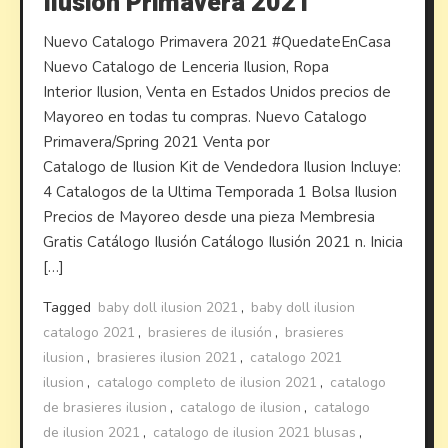
Ilusion Primavera 2021
Nuevo Catalogo Primavera 2021 #QuedateEnCasa
Nuevo Catalogo de Lenceria Ilusion, Ropa
Interior Ilusion, Venta en Estados Unidos precios de
Mayoreo en todas tu compras. Nuevo Catalogo
Primavera/Spring 2021 Venta por
Catalogo de Ilusion Kit de Vendedora Ilusion Incluye:
4 Catalogos de la Ultima Temporada 1 Bolsa Ilusion
Precios de Mayoreo desde una pieza Membresia
Gratis Catálogo Ilusión Catálogo Ilusión 2021 n. Inicia
[…]
Tagged
baby doll ilusion 2021
,
baby doll ilusion
catalogo 2021
,
brasieres de ilusión
,
brasieres
ilusion
,
brasieres ilusion 2021
,
catalogo 2021
ilusion
,
catalogo completo de ilusion 2021
,
catalogo
de brasieres ilusion
,
catalogo de ilusion
,
catalogo
de ilusion 2021
,
catalogo de ilusion 2021 blusas
,