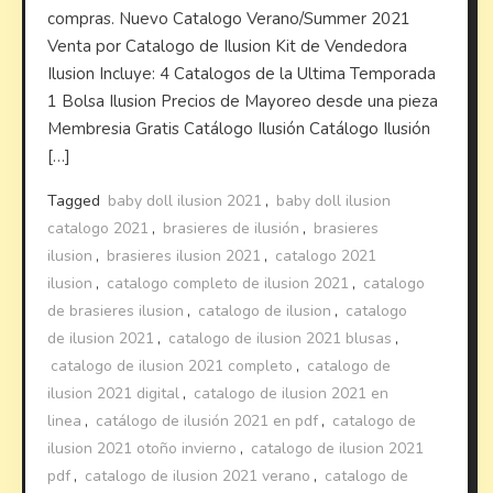
compras. Nuevo Catalogo Verano/Summer 2021
Venta por Catalogo de Ilusion Kit de Vendedora
Ilusion Incluye: 4 Catalogos de la Ultima Temporada
1 Bolsa Ilusion Precios de Mayoreo desde una pieza
Membresia Gratis Catálogo Ilusión Catálogo Ilusión
[…]
Tagged
baby doll ilusion 2021
,
baby doll ilusion
catalogo 2021
,
brasieres de ilusión
,
brasieres
ilusion
,
brasieres ilusion 2021
,
catalogo 2021
ilusion
,
catalogo completo de ilusion 2021
,
catalogo
de brasieres ilusion
,
catalogo de ilusion
,
catalogo
de ilusion 2021
,
catalogo de ilusion 2021 blusas
,
catalogo de ilusion 2021 completo
,
catalogo de
ilusion 2021 digital
,
catalogo de ilusion 2021 en
linea
,
catálogo de ilusión 2021 en pdf
,
catalogo de
ilusion 2021 otoño invierno
,
catalogo de ilusion 2021
pdf
,
catalogo de ilusion 2021 verano
,
catalogo de