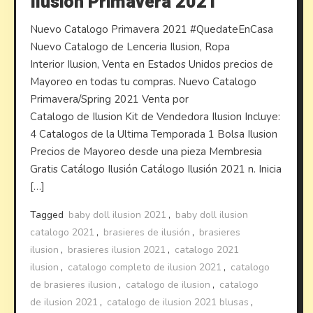
Ilusion Primavera 2021
Nuevo Catalogo Primavera 2021 #QuedateEnCasa
Nuevo Catalogo de Lenceria Ilusion, Ropa
Interior Ilusion, Venta en Estados Unidos precios de
Mayoreo en todas tu compras. Nuevo Catalogo
Primavera/Spring 2021 Venta por
Catalogo de Ilusion Kit de Vendedora Ilusion Incluye:
4 Catalogos de la Ultima Temporada 1 Bolsa Ilusion
Precios de Mayoreo desde una pieza Membresia
Gratis Catálogo Ilusión Catálogo Ilusión 2021 n. Inicia
[…]
Tagged
baby doll ilusion 2021
,
baby doll ilusion
catalogo 2021
,
brasieres de ilusión
,
brasieres
ilusion
,
brasieres ilusion 2021
,
catalogo 2021
ilusion
,
catalogo completo de ilusion 2021
,
catalogo
de brasieres ilusion
,
catalogo de ilusion
,
catalogo
de ilusion 2021
,
catalogo de ilusion 2021 blusas
,