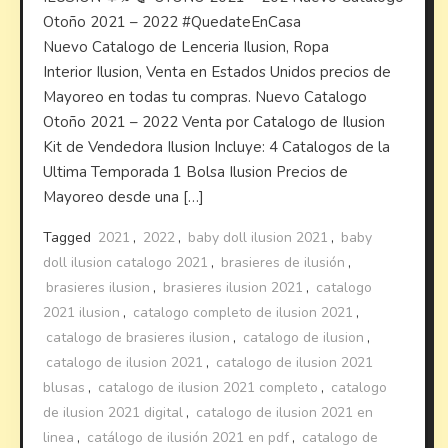
Otoño 2021 – 2022 #QuedateEnCasa
Nuevo Catalogo de Lenceria Ilusion, Ropa
Interior Ilusion, Venta en Estados Unidos precios de
Mayoreo en todas tu compras. Nuevo Catalogo
Otoño 2021 – 2022 Venta por Catalogo de Ilusion
Kit de Vendedora Ilusion Incluye: 4 Catalogos de la
Ultima Temporada 1 Bolsa Ilusion Precios de
Mayoreo desde una […]
Tagged
2021
,
2022
,
baby doll ilusion 2021
,
baby
doll ilusion catalogo 2021
,
brasieres de ilusión
,
brasieres ilusion
,
brasieres ilusion 2021
,
catalogo
2021 ilusion
,
catalogo completo de ilusion 2021
,
catalogo de brasieres ilusion
,
catalogo de ilusion
,
catalogo de ilusion 2021
,
catalogo de ilusion 2021
blusas
,
catalogo de ilusion 2021 completo
,
catalogo
de ilusion 2021 digital
,
catalogo de ilusion 2021 en
linea
,
catálogo de ilusión 2021 en pdf
,
catalogo de