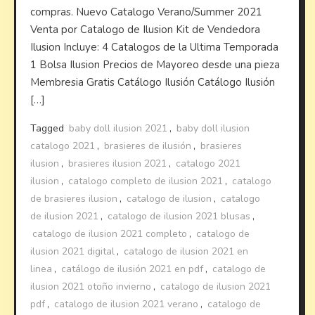
compras. Nuevo Catalogo Verano/Summer 2021
Venta por Catalogo de Ilusion Kit de Vendedora
Ilusion Incluye: 4 Catalogos de la Ultima Temporada
1 Bolsa Ilusion Precios de Mayoreo desde una pieza
Membresia Gratis Catálogo Ilusión Catálogo Ilusión
[…]
Tagged
baby doll ilusion 2021
,
baby doll ilusion
catalogo 2021
,
brasieres de ilusión
,
brasieres
ilusion
,
brasieres ilusion 2021
,
catalogo 2021
ilusion
,
catalogo completo de ilusion 2021
,
catalogo
de brasieres ilusion
,
catalogo de ilusion
,
catalogo
de ilusion 2021
,
catalogo de ilusion 2021 blusas
,
catalogo de ilusion 2021 completo
,
catalogo de
ilusion 2021 digital
,
catalogo de ilusion 2021 en
linea
,
catálogo de ilusión 2021 en pdf
,
catalogo de
ilusion 2021 otoño invierno
,
catalogo de ilusion 2021
pdf
,
catalogo de ilusion 2021 verano
,
catalogo de