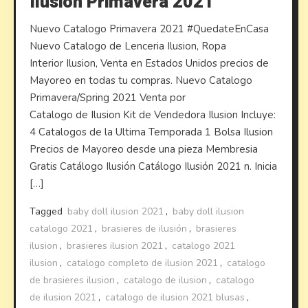
Ilusion Primavera 2021
Nuevo Catalogo Primavera 2021 #QuedateEnCasa
Nuevo Catalogo de Lenceria Ilusion, Ropa
Interior Ilusion, Venta en Estados Unidos precios de
Mayoreo en todas tu compras. Nuevo Catalogo
Primavera/Spring 2021 Venta por
Catalogo de Ilusion Kit de Vendedora Ilusion Incluye:
4 Catalogos de la Ultima Temporada 1 Bolsa Ilusion
Precios de Mayoreo desde una pieza Membresia
Gratis Catálogo Ilusión Catálogo Ilusión 2021 n. Inicia
[…]
Tagged
baby doll ilusion 2021
,
baby doll ilusion
catalogo 2021
,
brasieres de ilusión
,
brasieres
ilusion
,
brasieres ilusion 2021
,
catalogo 2021
ilusion
,
catalogo completo de ilusion 2021
,
catalogo
de brasieres ilusion
,
catalogo de ilusion
,
catalogo
de ilusion 2021
,
catalogo de ilusion 2021 blusas
,