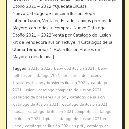
Otoño 2021 – 2022 #QuedateEnCasa
Nuevo Catalogo de Lenceria Ilusion, Ropa
Interior Ilusion, Venta en Estados Unidos precios de
Mayoreo en todas tu compras. Nuevo Catalogo
Otoño 2021 – 2022 Venta por Catalogo de Ilusion
Kit de Vendedora Ilusion Incluye: 4 Catalogos de la
Ultima Temporada 1 Bolsa Ilusion Precios de
Mayoreo desde una […]
Tagged
2021
,
2022
,
baby doll ilusion 2021
,
baby
doll ilusion catalogo 2021
,
brasieres de ilusión
,
brasieres ilusion
,
brasieres ilusion 2021
,
catalogo
2021 ilusion
,
catalogo completo de ilusion 2021
,
catalogo de brasieres ilusion
,
catalogo de ilusion
,
catalogo de ilusion 2021
,
catalogo de ilusion 2021
blusas
,
catalogo de ilusion 2021 completo
,
catalogo
de ilusion 2021 digital
,
catalogo de ilusion 2021 en
linea
,
catálogo de ilusión 2021 en pdf
,
catalogo de