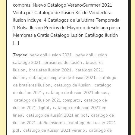
compras. Nuevo Catalogo Verano/Summer 2021
Venta por Catalogo de Ilusion Kit de Vendedora
Ilusion Incluye: 4 Catalogos de la Ultima Temporada
1 Bolsa Ilusion Precios de Mayoreo desde una pieza
Membresia Gratis Catálogo Ilusión Catálogo Ilusión
[…]
Tagged
baby doll ilusion 2021
,
baby doll ilusion
catalogo 2021
,
brasieres de ilusión
,
brasieres
ilusion
,
brasieres ilusion 2021
,
catalogo 2021
ilusion
,
catalogo completo de ilusion 2021
,
catalogo
de brasieres ilusion
,
catalogo de ilusion
,
catalogo
de ilusion 2021
,
catalogo de ilusion 2021 blusas
,
catalogo de ilusion 2021 completo
,
catalogo de
ilusion 2021 digital
,
catalogo de ilusion 2021 en
linea
,
catálogo de ilusión 2021 en pdf
,
catalogo de
ilusion 2021 otoño invierno
,
catalogo de ilusion 2021
pdf
,
catalogo de ilusion 2021 verano
,
catalogo de