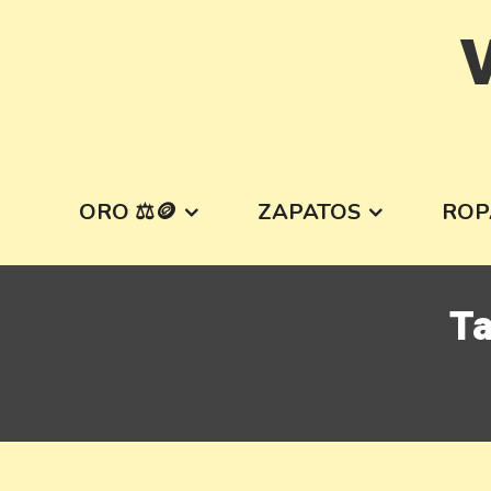
Skip
V
to
content
ORO ⚖️🪙
ZAPATOS
ROP
T