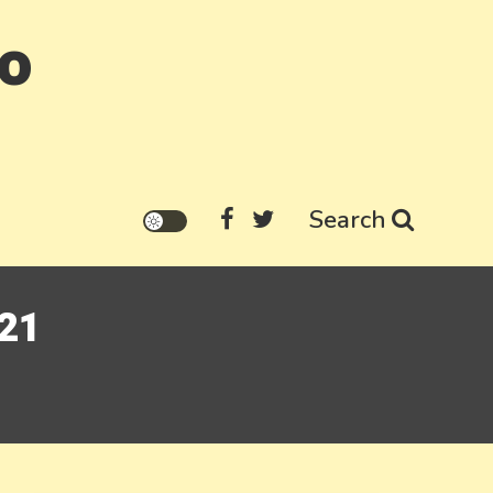
go
Search
021