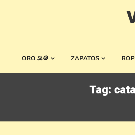
Skip
V
to
content
ORO ⚖️🪙
ZAPATOS
ROP
Tag:
cata