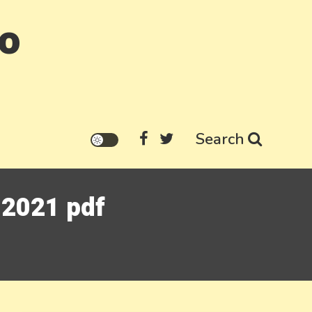
go
Search
o 2021 pdf