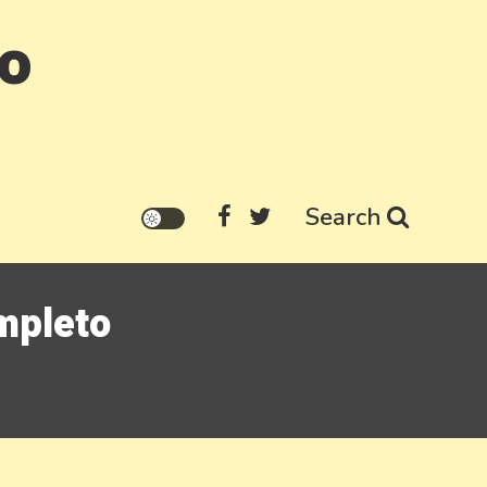
go
Search
mpleto