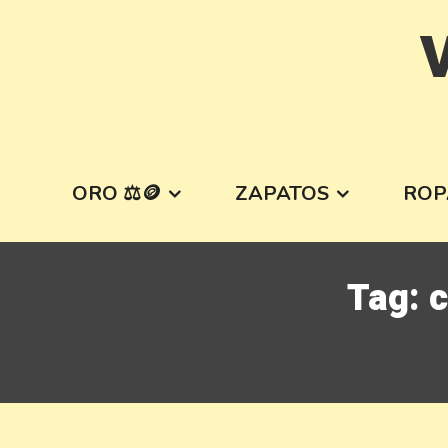
Skip
V
to
content
ORO ⚖️🪙
ZAPATOS
ROP
Tag:
c