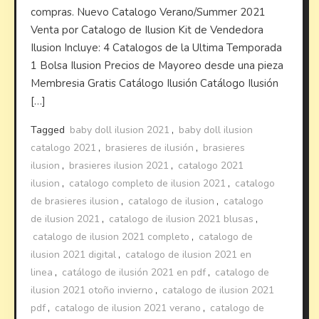
compras. Nuevo Catalogo Verano/Summer 2021
Venta por Catalogo de Ilusion Kit de Vendedora
Ilusion Incluye: 4 Catalogos de la Ultima Temporada
1 Bolsa Ilusion Precios de Mayoreo desde una pieza
Membresia Gratis Catálogo Ilusión Catálogo Ilusión
[…]
Tagged
baby doll ilusion 2021
,
baby doll ilusion
catalogo 2021
,
brasieres de ilusión
,
brasieres
ilusion
,
brasieres ilusion 2021
,
catalogo 2021
ilusion
,
catalogo completo de ilusion 2021
,
catalogo
de brasieres ilusion
,
catalogo de ilusion
,
catalogo
de ilusion 2021
,
catalogo de ilusion 2021 blusas
,
catalogo de ilusion 2021 completo
,
catalogo de
ilusion 2021 digital
,
catalogo de ilusion 2021 en
linea
,
catálogo de ilusión 2021 en pdf
,
catalogo de
ilusion 2021 otoño invierno
,
catalogo de ilusion 2021
pdf
,
catalogo de ilusion 2021 verano
,
catalogo de