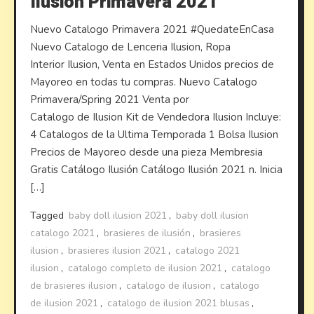
Ilusion Primavera 2021
Nuevo Catalogo Primavera 2021 #QuedateEnCasa
Nuevo Catalogo de Lenceria Ilusion, Ropa
Interior Ilusion, Venta en Estados Unidos precios de
Mayoreo en todas tu compras. Nuevo Catalogo
Primavera/Spring 2021 Venta por
Catalogo de Ilusion Kit de Vendedora Ilusion Incluye:
4 Catalogos de la Ultima Temporada 1 Bolsa Ilusion
Precios de Mayoreo desde una pieza Membresia
Gratis Catálogo Ilusión Catálogo Ilusión 2021 n. Inicia
[…]
Tagged
baby doll ilusion 2021
,
baby doll ilusion
catalogo 2021
,
brasieres de ilusión
,
brasieres
ilusion
,
brasieres ilusion 2021
,
catalogo 2021
ilusion
,
catalogo completo de ilusion 2021
,
catalogo
de brasieres ilusion
,
catalogo de ilusion
,
catalogo
de ilusion 2021
,
catalogo de ilusion 2021 blusas
,