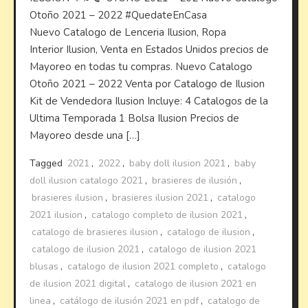
Otoño 2021 – 2022 #QuedateEnCasa
Nuevo Catalogo de Lenceria Ilusion, Ropa
Interior Ilusion, Venta en Estados Unidos precios de
Mayoreo en todas tu compras. Nuevo Catalogo
Otoño 2021 – 2022 Venta por Catalogo de Ilusion
Kit de Vendedora Ilusion Incluye: 4 Catalogos de la
Ultima Temporada 1 Bolsa Ilusion Precios de
Mayoreo desde una […]
Tagged
2021
,
2022
,
baby doll ilusion 2021
,
baby
doll ilusion catalogo 2021
,
brasieres de ilusión
,
brasieres ilusion
,
brasieres ilusion 2021
,
catalogo
2021 ilusion
,
catalogo completo de ilusion 2021
,
catalogo de brasieres ilusion
,
catalogo de ilusion
,
catalogo de ilusion 2021
,
catalogo de ilusion 2021
blusas
,
catalogo de ilusion 2021 completo
,
catalogo
de ilusion 2021 digital
,
catalogo de ilusion 2021 en
linea
,
catálogo de ilusión 2021 en pdf
,
catalogo de