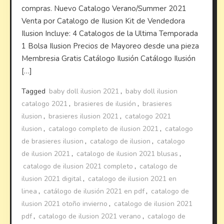
compras. Nuevo Catalogo Verano/Summer 2021
Venta por Catalogo de Ilusion Kit de Vendedora
Ilusion Incluye: 4 Catalogos de la Ultima Temporada
1 Bolsa Ilusion Precios de Mayoreo desde una pieza
Membresia Gratis Catálogo Ilusión Catálogo Ilusión
[…]
Tagged
baby doll ilusion 2021
,
baby doll ilusion
catalogo 2021
,
brasieres de ilusión
,
brasieres
ilusion
,
brasieres ilusion 2021
,
catalogo 2021
ilusion
,
catalogo completo de ilusion 2021
,
catalogo
de brasieres ilusion
,
catalogo de ilusion
,
catalogo
de ilusion 2021
,
catalogo de ilusion 2021 blusas
,
catalogo de ilusion 2021 completo
,
catalogo de
ilusion 2021 digital
,
catalogo de ilusion 2021 en
linea
,
catálogo de ilusión 2021 en pdf
,
catalogo de
ilusion 2021 otoño invierno
,
catalogo de ilusion 2021
pdf
,
catalogo de ilusion 2021 verano
,
catalogo de