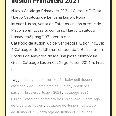
Ilusion Primavera 2021
Nuevo Catalogo Primavera 2021 #QuedateEnCasa
Nuevo Catalogo de Lenceria Ilusion, Ropa
Interior Ilusion, Venta en Estados Unidos precios de
Mayoreo en todas tu compras. Nuevo Catalogo
Primavera/Spring 2021 Venta por
Catalogo de Ilusion Kit de Vendedora Ilusion Incluye:
4 Catalogos de la Ultima Temporada 1 Bolsa Ilusion
Precios de Mayoreo desde una pieza Membresia
Gratis Catálogo Ilusión Catálogo Ilusión 2021 n. Inicia
[…]
Tagged
baby doll ilusion 2021
,
baby doll ilusion
catalogo 2021
,
brasieres de ilusión
,
brasieres
ilusion
,
brasieres ilusion 2021
,
catalogo 2021
ilusion
,
catalogo completo de ilusion 2021
,
catalogo
de brasieres ilusion
,
catalogo de ilusion
,
catalogo
de ilusion 2021
,
catalogo de ilusion 2021 blusas
,