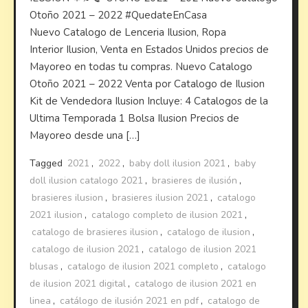
Otoño 2021 – 2022 #QuedateEnCasa
Nuevo Catalogo de Lenceria Ilusion, Ropa
Interior Ilusion, Venta en Estados Unidos precios de
Mayoreo en todas tu compras. Nuevo Catalogo
Otoño 2021 – 2022 Venta por Catalogo de Ilusion
Kit de Vendedora Ilusion Incluye: 4 Catalogos de la
Ultima Temporada 1 Bolsa Ilusion Precios de
Mayoreo desde una […]
Tagged
2021
,
2022
,
baby doll ilusion 2021
,
baby
doll ilusion catalogo 2021
,
brasieres de ilusión
,
brasieres ilusion
,
brasieres ilusion 2021
,
catalogo
2021 ilusion
,
catalogo completo de ilusion 2021
,
catalogo de brasieres ilusion
,
catalogo de ilusion
,
catalogo de ilusion 2021
,
catalogo de ilusion 2021
blusas
,
catalogo de ilusion 2021 completo
,
catalogo
de ilusion 2021 digital
,
catalogo de ilusion 2021 en
linea
,
catálogo de ilusión 2021 en pdf
,
catalogo de