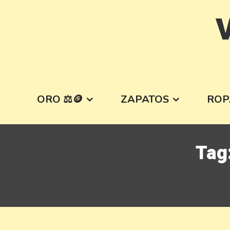
Skip
V
to
content
ORO ⚖️🪙
ZAPATOS
ROP
Tag