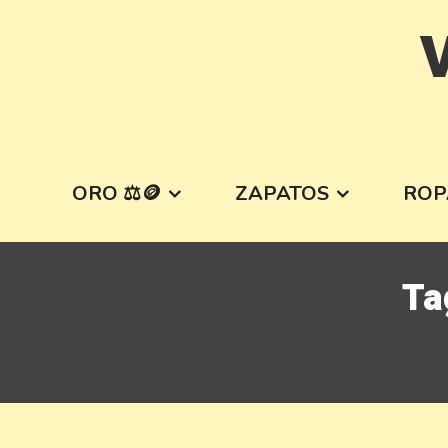
Skip
V
to
content
ORO ⚖️🪙
ZAPATOS
ROP
Ta