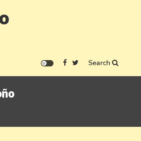
go
Search
oño