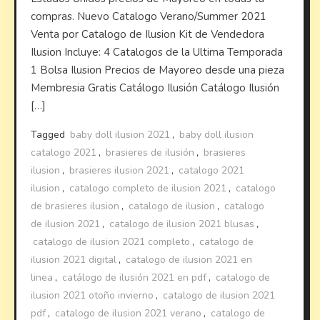
compras. Nuevo Catalogo Verano/Summer 2021
Venta por Catalogo de Ilusion Kit de Vendedora
Ilusion Incluye: 4 Catalogos de la Ultima Temporada
1 Bolsa Ilusion Precios de Mayoreo desde una pieza
Membresia Gratis Catálogo Ilusión Catálogo Ilusión
[…]
Tagged
baby doll ilusion 2021
,
baby doll ilusion
catalogo 2021
,
brasieres de ilusión
,
brasieres
ilusion
,
brasieres ilusion 2021
,
catalogo 2021
ilusion
,
catalogo completo de ilusion 2021
,
catalogo
de brasieres ilusion
,
catalogo de ilusion
,
catalogo
de ilusion 2021
,
catalogo de ilusion 2021 blusas
,
catalogo de ilusion 2021 completo
,
catalogo de
ilusion 2021 digital
,
catalogo de ilusion 2021 en
linea
,
catálogo de ilusión 2021 en pdf
,
catalogo de
ilusion 2021 otoño invierno
,
catalogo de ilusion 2021
pdf
,
catalogo de ilusion 2021 verano
,
catalogo de