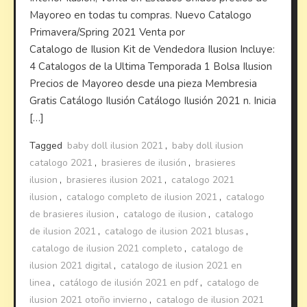
Mayoreo en todas tu compras. Nuevo Catalogo
Primavera/Spring 2021 Venta por
Catalogo de Ilusion Kit de Vendedora Ilusion Incluye:
4 Catalogos de la Ultima Temporada 1 Bolsa Ilusion
Precios de Mayoreo desde una pieza Membresia
Gratis Catálogo Ilusión Catálogo Ilusión 2021 n. Inicia
[…]
Tagged
baby doll ilusion 2021
,
baby doll ilusion
catalogo 2021
,
brasieres de ilusión
,
brasieres
ilusion
,
brasieres ilusion 2021
,
catalogo 2021
ilusion
,
catalogo completo de ilusion 2021
,
catalogo
de brasieres ilusion
,
catalogo de ilusion
,
catalogo
de ilusion 2021
,
catalogo de ilusion 2021 blusas
,
catalogo de ilusion 2021 completo
,
catalogo de
ilusion 2021 digital
,
catalogo de ilusion 2021 en
linea
,
catálogo de ilusión 2021 en pdf
,
catalogo de
ilusion 2021 otoño invierno
,
catalogo de ilusion 2021