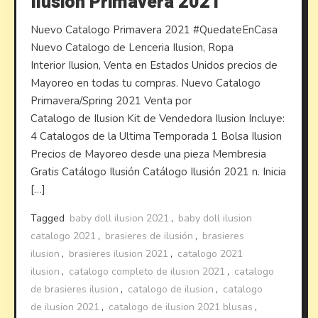
Ilusion Primavera 2021
Nuevo Catalogo Primavera 2021 #QuedateEnCasa
Nuevo Catalogo de Lenceria Ilusion, Ropa
Interior Ilusion, Venta en Estados Unidos precios de
Mayoreo en todas tu compras. Nuevo Catalogo
Primavera/Spring 2021 Venta por
Catalogo de Ilusion Kit de Vendedora Ilusion Incluye:
4 Catalogos de la Ultima Temporada 1 Bolsa Ilusion
Precios de Mayoreo desde una pieza Membresia
Gratis Catálogo Ilusión Catálogo Ilusión 2021 n. Inicia
[…]
Tagged
baby doll ilusion 2021
,
baby doll ilusion
catalogo 2021
,
brasieres de ilusión
,
brasieres
ilusion
,
brasieres ilusion 2021
,
catalogo 2021
ilusion
,
catalogo completo de ilusion 2021
,
catalogo
de brasieres ilusion
,
catalogo de ilusion
,
catalogo
de ilusion 2021
,
catalogo de ilusion 2021 blusas
,