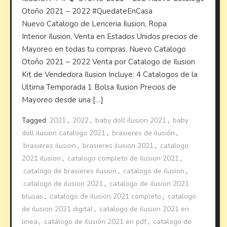
Otoño 2021 – 2022 #QuedateEnCasa
Nuevo Catalogo de Lenceria Ilusion, Ropa
Interior Ilusion, Venta en Estados Unidos precios de
Mayoreo en todas tu compras. Nuevo Catalogo
Otoño 2021 – 2022 Venta por Catalogo de Ilusion
Kit de Vendedora Ilusion Incluye: 4 Catalogos de la
Ultima Temporada 1 Bolsa Ilusion Precios de
Mayoreo desde una […]
Tagged
2021
,
2022
,
baby doll ilusion 2021
,
baby
doll ilusion catalogo 2021
,
brasieres de ilusión
,
brasieres ilusion
,
brasieres ilusion 2021
,
catalogo
2021 ilusion
,
catalogo completo de ilusion 2021
,
catalogo de brasieres ilusion
,
catalogo de ilusion
,
catalogo de ilusion 2021
,
catalogo de ilusion 2021
blusas
,
catalogo de ilusion 2021 completo
,
catalogo
de ilusion 2021 digital
,
catalogo de ilusion 2021 en
linea
,
catálogo de ilusión 2021 en pdf
,
catalogo de